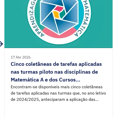
17 Abr 2026
Cinco coletâneas de tarefas aplicadas
nas turmas piloto nas disciplinas de
Matemática A e dos Cursos
Profissionais e três Brochuras de apoio
Encontram-se disponíveis mais cinco coletâneas
de tarefas aplicadas nas turmas que, no ano letivo
de 2024/2025, anteciparam a aplicação das
Aprendizagens Essenciais (AE) de Matemática A e
de Matemática dos Cursos Profissionais: Números