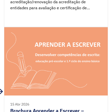
acreditação/renovação da acreditação de
entidades para avaliação e certificação de
manuais escolares, por parte de entidades
públicas ou privadas, decorre de 20 de abril a 8 de
maio de 2026, inclusive. Este procedimento
decorre nos termos do n.º 7 do artigo 9.º da Lei n.º
47/2006, de 28 de agosto […]
15 Abr 2026
Brochura Aprender a Escrever –