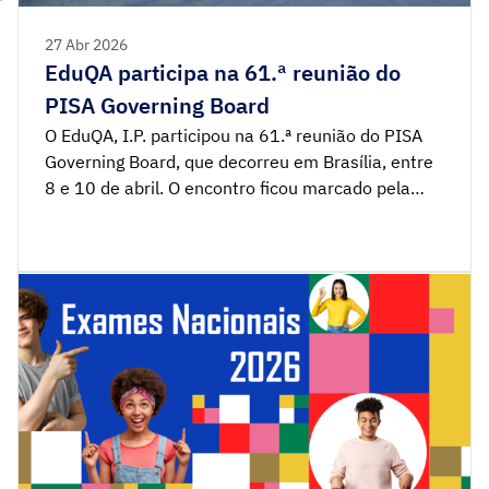
27 Abr 2026
EduQA participa na 61.ª reunião do
PISA Governing Board
O EduQA, I.P. participou na 61.ª reunião do PISA
Governing Board, que decorreu em Brasília, entre
8 e 10 de abril. O encontro ficou marcado pela
transição da representação de Portugal neste
órgão de governação do PISA, passando do
Presidente do Conselho Diretivo do EduQA, Luís
Pereira dos Santos, para a Vogal do Conselho
Diretivo, […]