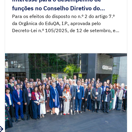
funções no Conselho Diretivo do
EduQA, I.P.
Para os efeitos do disposto no n.º 2 do artigo 7.º
da Orgânica do EduQA, I.P., aprovada pelo
Decreto-Lei n.º 105/2025, de 12 de setembro, e
ao abrigo da alínea a) do artigo 13.º, o Conselho
Geral convida personalidades cujo perfil obedeça
ao disposto no n.º 1 do artigo 7.º do mesmo
diploma, a manifestar […]