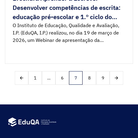
Desenvolver competências de escrita:
educação pré-escolar e 1.º ciclo do
ensino básico
O Instituto de Educação, Qualidade e Avaliação,
I.P. (EduQA, I.P.) realizou, no dia 19 de março de
2026, um Webinar de apresentação da
brochura Aprender a Escrever – Desenvolver
competências de escrita: educação pré-escolar e
1.º ciclo do ensino básico. O documento, em
formato digital, encontra-se disponível
Paginação
para consulta e descarregamento. Aceda ao
1
…
6
7
8
9
dos
Webinar de apresentação da brochura.
conteúdos