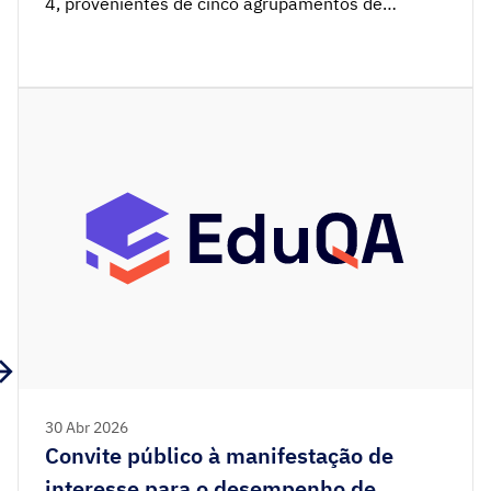
4, provenientes de cinco agrupamentos de
escolas e de escolas de ensino profissional,
participaram no processo de realização de uma
tarefa de avaliação no âmbito do Programme for
International Student Assessment – Vocational
Education and Training (PISA‑VET), da Organização
para […]
30 Abr 2026
Convite público à manifestação de
interesse para o desempenho de