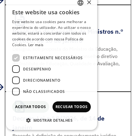
×
Este website usa cookies
PORTUGUESE
Este website usa cookies para melhorar a
ENGLISH
experiência do utilizador. Ao utilizar o nosso
Resolução do Conselho de Ministros n.º
website, estará a concordar com todos os
cookies de acordo com nossa Política de
6/2026, de 16 de janeiro
Cookies.
Ler mais
Designa, sob proposta do Ministro da Educação,
Ciência e Inovação, o vogal do conselho diretivo
ESTRITAMENTE NECESSÁRIOS
do Instituto de Educação, Qualidade e Avaliação,
DESEMPENHO
I. P
DIRECIONAMENTO
NÃO CLASSIFICADOS
ACEITAR TODOS
RECUSAR TODOS
Decreto-Lei n.º 8/2026, de 14 de
MOSTRAR DETALHES
janeiro
Procede à definição do enquadramento jurídico