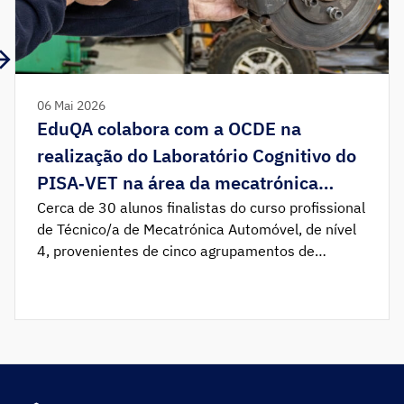
06 Mai 2026
EduQA colabora com a OCDE na
realização do Laboratório Cognitivo do
PISA‑VET na área da mecatrónica
automóvel
Cerca de 30 alunos finalistas do curso profissional
de Técnico/a de Mecatrónica Automóvel, de nível
4, provenientes de cinco agrupamentos de
escolas e de escolas de ensino profissional,
participaram no processo de realização de uma
tarefa de avaliação no âmbito do Programme for
International Student Assessment – Vocational
Education and Training (PISA‑VET), da Organização
para […]