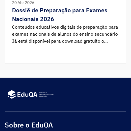
20 Abr 2026
Dossiê de Preparação para Exames
Nacionais 2026
Conteúdos educativos digitais de preparação para
exames nacionais de alunos do ensino secundário
Já está disponível para download gratuito o
Dossiê de Preparação para os Exames Nacionais
2026. Este dossiê inclui dezenas de links de
acesso a Cadernos e Roteiros Temáticos,
organizados por ano e disciplina, que integram
guiões de trabalho autónomo (GTA), recursos
interativos, […]
Sobre o EduQA