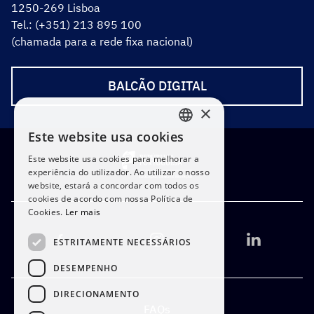
1250-269 Lisboa
Tel.: (+351) 213 895 100
(chamada para a rede fixa nacional)
BALCÃO DIGITAL
×
Este website usa cookies
PORTUGUESE
Este website usa cookies para melhorar a
ENGLISH
experiência do utilizador. Ao utilizar o nosso
website, estará a concordar com todos os
cookies de acordo com nossa Política de
Cookies.
Ler mais
ESTRITAMENTE NECESSÁRIOS
DESEMPENHO
DIRECIONAMENTO
FAQs