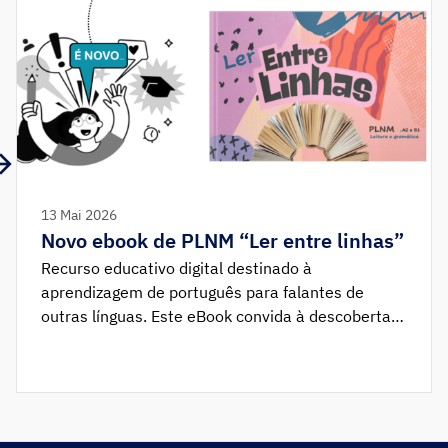
13 Mai 2026
Novo ebook de PLNM “Ler entre linhas”
Recurso educativo digital destinado à
aprendizagem de português para falantes de
outras línguas. Este eBook convida à descoberta
da língua portuguesa através de temas atuais,
culturais e significativos. Apresenta uma
compilação de dez recursos didáticos dirigidos a
alunos de PLNM (Português Língua Não Materna)
dos níveis A2 e B1, com o objetivo de apoiar o […]