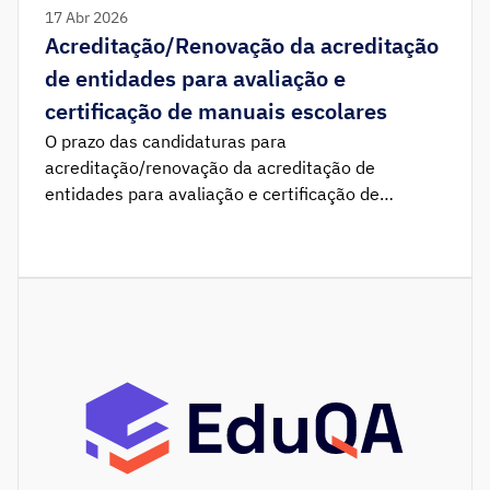
17 Abr 2026
Acreditação/Renovação da acreditação
de entidades para avaliação e
certificação de manuais escolares
O prazo das candidaturas para
acreditação/renovação da acreditação de
entidades para avaliação e certificação de
manuais escolares, por parte de entidades
públicas ou privadas, decorre de 20 de abril a 8 de
maio de 2026, inclusive. Este procedimento
decorre nos termos do n.º 7 do artigo 9.º da Lei n.º
47/2006, de 28 de agosto […]