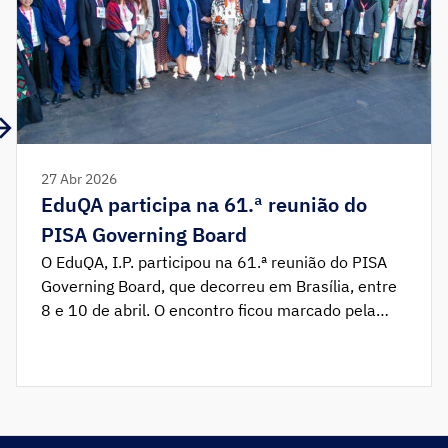
27 Abr 2026
EduQA participa na 61.ª reunião do
PISA Governing Board
O EduQA, I.P. participou na 61.ª reunião do PISA
Governing Board, que decorreu em Brasília, entre
8 e 10 de abril. O encontro ficou marcado pela
transição da representação de Portugal neste
órgão de governação do PISA, passando do
Presidente do Conselho Diretivo do EduQA, Luís
Pereira dos Santos, para a Vogal do Conselho
Diretivo, […]