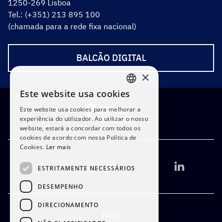
1250-269 Lisboa
Tel.: (+351) 213 895 100
(chamada para a rede fixa nacional)
BALCÃO DIGITAL
×
Este website usa cookies
PORTUGUESE
Este website usa cookies para melhorar a
ENGLISH
experiência do utilizador. Ao utilizar o nosso
website, estará a concordar com todos os
cookies de acordo com nossa Política de
Cookies.
Ler mais
ESTRITAMENTE NECESSÁRIOS
DESEMPENHO
DIRECIONAMENTO
FAQs