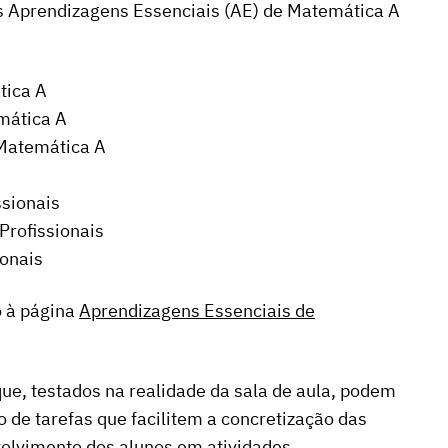
s Aprendizagens Essenciais (AE) de Matemática A
tica A
mática A
Matemática A
ssionais
Profissionais
onais
o à página
Aprendizagens Essenciais de
ue, testados na realidade da sala de aula, podem
o de tarefas que facilitem a concretização das
volvimento dos alunos em atividades