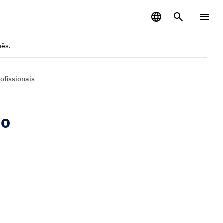
uês.
ofissionais
to