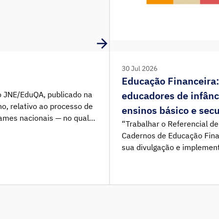
30 Jul 2026
Educação Financeira:
educadores de infânc
 JNE/EduQA, publicado na
ho, relativo ao processo de
ensinos básico e sec
xames nacionais — no qual
“Trabalhar o Referencial d
gimentos no respetivo
Cadernos de Educação Fina
questões entretanto
sua divulgação e implemen
serviços do JNE, o EduQA,
título da ação de formação
ames, vem prestar os
outubro, novembro e dezem
educadores de infância e a
secundário.