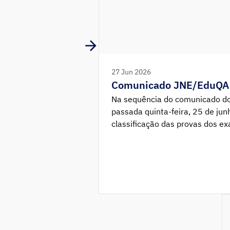
27 Jun 2026
Comunicado JNE/EduQA
Na sequência do comunicado do
passada quinta-feira, 25 de jun
classificação das provas dos e
se assinalavam alguns constran
cronograma —, e considerando 
chegadas ao conhecimento dos 
através do Júri Nacional de Ex
seguintes esclarecimentos: