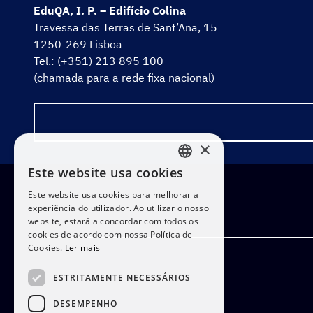
EduQA, I. P. – Edifício Colina
Travessa das Terras de Sant’Ana, 15
1250-269 Lisboa
Tel.: (+351) 213 895 100
(chamada para a rede fixa nacional)
×
Este website usa cookies
PORTUGUESE
Este website usa cookies para melhorar a
ENGLISH
experiência do utilizador. Ao utilizar o nosso
website, estará a concordar com todos os
cookies de acordo com nossa Política de
Cookies.
Ler mais
ESTRITAMENTE NECESSÁRIOS
DESEMPENHO