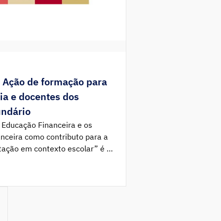
 Ação de formação para
ia e docentes dos
undário
e Educação Financeira e os
nceira como contributo para a
tação em contexto escolar” é o
 que decorrerá nos meses de
bro e que se destina a
 docentes dos ensinos básico e