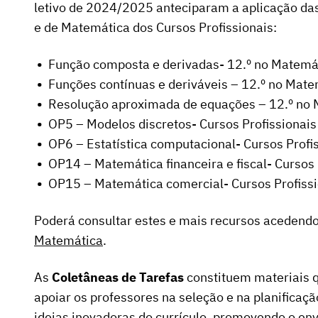
letivo de 2024/2025 anteciparam a aplicação da
e de Matemática dos Cursos Profissionais:
Função composta e derivadas- 12.º no Matemá
Funções contínuas e deriváveis – 12.º no Mate
Resolução aproximada de equações – 12.º no 
OP5 – Modelos discretos- Cursos Profissionais
OP6 – Estatística computacional- Cursos Profi
OP14 – Matemática financeira e fiscal- Cursos 
OP15 – Matemática comercial- Cursos Profissi
Poderá consultar estes e mais recursos acedend
Matemática
.
As
Coletâneas de Tarefas
constituem materiais q
apoiar os professores na seleção e na planificaçã
ideias inovadoras do currículo, promovendo o en