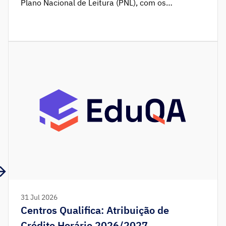
Plano Nacional de Leitura (PNL), com os
trabalhadores do EduQA, I.P. a visitar as
instalações do PNL e a escolher um livro para
levarem consigo. As equipas do EduQA foram
ainda desafiadas a pôr em prática um […]
31 Jul 2026
Centros Qualifica: Atribuição de
Crédito Horário 2026/2027