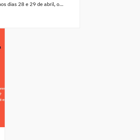
os dias 28 e 29 de abril, o
es e Docentes para Escolas
ciativa realizada no âmbito do
ingual Classrooms, do Centro
]