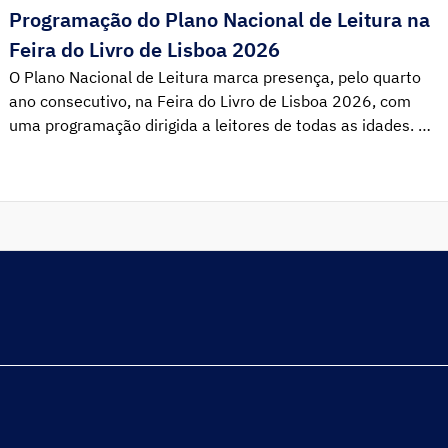
Programação do Plano Nacional de Leitura na
Feira do Livro de Lisboa 2026
O Plano Nacional de Leitura marca presença, pelo quarto
ano consecutivo, na Feira do Livro de Lisboa 2026, com
uma programação dirigida a leitores de todas as idades. Na
Praça Azul, às quintas‑feiras, o Consultório de Leitura
retoma o atendimento, oferecendo sugestões
personalizadas. Às sextas‑feiras, as mesas‑redondas
proporcionam debates e encontros dedicados ao prazer de
[…]