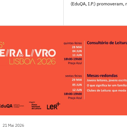
apreciação, seleção e
(EduQA, I.P.) promoveram, n
026. Adoção de manuais
workshop Capacitar Diretor
no ano letivo de […]
Multilingues Inclusivas, ini
programa Supporting Multil
Europeu para as Línguas […
21 Mai 2026