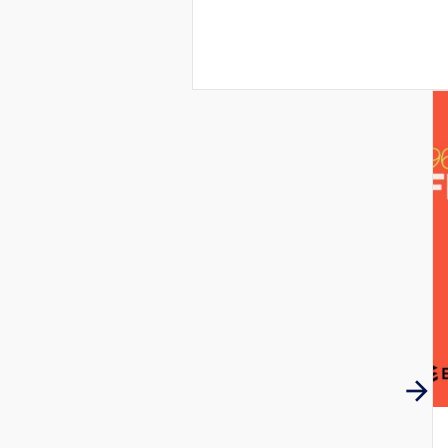
registo on-line do resultado da 
adoção – 1 a 26 de junho de 2
escolares em 2026, com efeitos 