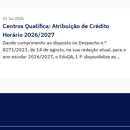
31 Jul 2026
Centros Qualifica: Atribuição de Crédito
Horário 2026/2027
Dando cumprimento ao disposto no Despacho n.º
8271/2023, de 14 de agosto, na sua redação atual, para o
ano escolar 2026/2027, o EduQA, I. P. disponibiliza as
Circulares nº 2/2026 e nº 3/2026, ambas de 28 de julho,
relativas à atribuição de crédito horário, respetivamente, a
agrupamentos de escolas e escolas não agrupadas
promotores de Centro Qualifica e a agrupamentos de
escolas e escolas não agrupadas parceiros de Centros
Qualifica.