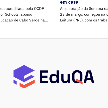
em casa
uesa acreditada pela OCDE
A celebração da Semana da L
or Schools, apoiou
23 de março, começou na c
Educação de Cabo Verde na
Leitura (PNL), com os trabal
nacional em todas as
as instalações do PNL e a 
anas.
consigo. As equipas do Edu
pôr em prática um […]