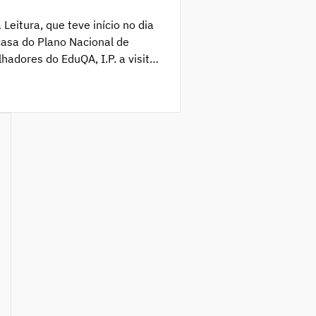
eitura, que teve início no dia
asa do Plano Nacional de
hadores do EduQA, I.P. a visitar
escolher um livro para levarem
QA foram ainda desafiadas a