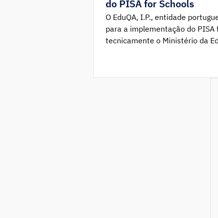
do PISA for Schools
O EduQA, I.P., entidade portug
para a implementação do PISA f
tecnicamente o Ministério da 
aplicação desta avaliação inter
escolas secundárias cabo-verdi