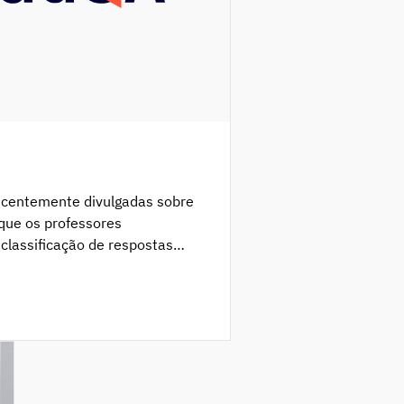
recentemente divulgadas sobre
que os professores
 classificação de respostas
, o EduQA esclarece que as
 EduQA/JNE não contemplam a