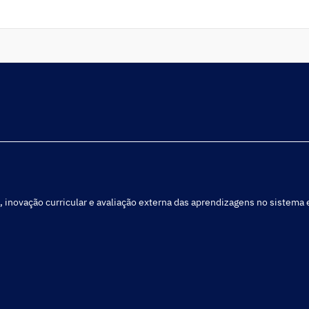
14:30. Baseia-se no trabalho mais recente do Grupo de
Trabalho da Comissão Europeia sobre educação de infância
e […]
, inovação curricular e avaliação externa das aprendizagens no sistema