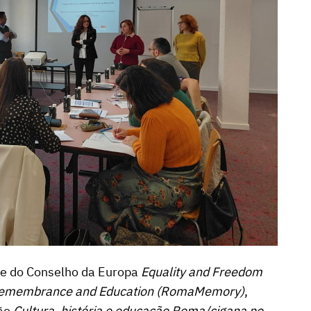
 e do Conselho da Europa
Equality and Freedom
 Remembrance and Education (RomaMemory)
,
ção
Cultura, história e educação Roma/cigana no