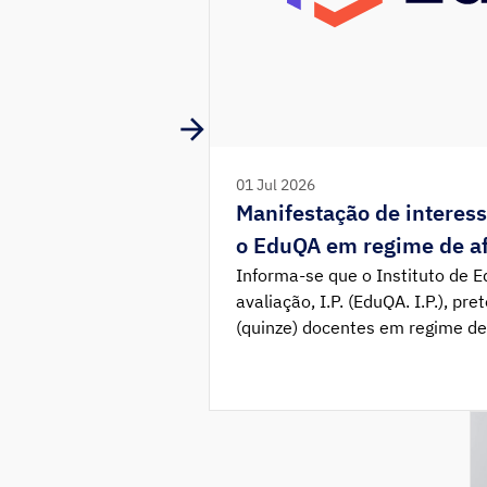
01 Jul 2026
Manifestação de interes
o EduQA em regime de af
Informa-se que o Instituto de 
avaliação, I.P. (EduQA. I.P.), p
(quinze) docentes em regime de
dinamização e monitorização de
educativos.