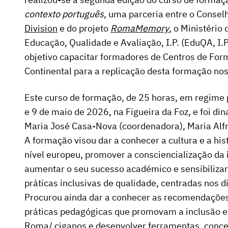
contexto português
, uma parceria entre o Consel
Division
e do projeto
RomaMemory
, o Ministério
Educação, Qualidade e Avaliação, I.P. (EduQA, I.
objetivo capacitar formadores de Centros de For
Continental para a replicação desta formação no
Este curso de formação, de 25 horas, em regime p
e 9 de maio de 2026, na Figueira da Foz, e foi d
Maria José Casa-Nova (coordenadora), Maria Alfr
A formação visou dar a conhecer a cultura e a his
nível europeu, promover a consciencialização da
aumentar o seu sucesso académico e sensibiliza
práticas inclusivas de qualidade, centradas nos 
Procurou ainda dar a conhecer as recomendações 
práticas pedagógicas que promovam a inclusão e 
Roma/ ciganos e desenvolver ferramentas, conc