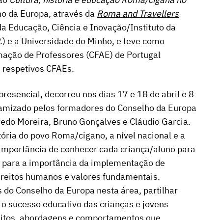
ho da Europa, através da
Roma and Travellers
 da Educação, Ciência e Inovação/Instituto da
P.) e a Universidade do Minho, e teve como
mação de Professores (CFAE) de Portugal
s respetivos CFAEs.
resencial, decorreu nos dias 17 e 18 de abril e 8
inamizado pelos formadores do Conselho da Europa
edo Moreira, Bruno Gonçalves e Cláudio Garcia.
tória do povo Roma/cigano, a nível nacional e a
 importância de conhecer cada criança/aluno para
r para a importância da implementação de
direitos humanos e valores fundamentais.
do Conselho da Europa nesta área, partilhar
o sucesso educativo das crianças e jovens
eitos, abordagens e comportamentos que