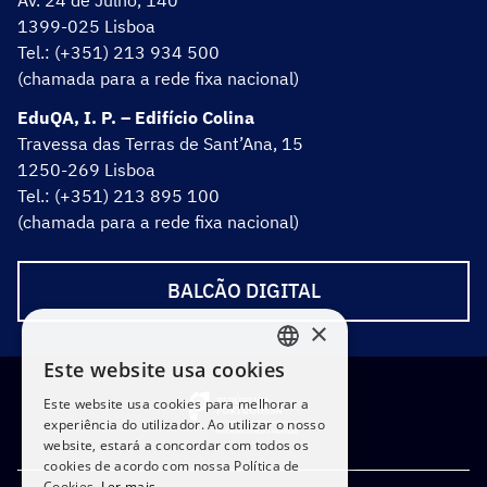
Av. 24 de Julho, 140
1399-025 Lisboa
Tel.: (+351) 213 934 500
(chamada para a rede fixa nacional)
EduQA, I. P. – Edifício Colina
Travessa das Terras de Sant’Ana, 15
1250-269 Lisboa
Tel.: (+351) 213 895 100
(chamada para a rede fixa nacional)
BALCÃO DIGITAL
×
Este website usa cookies
PORTUGUESE
Este website usa cookies para melhorar a
ENGLISH
experiência do utilizador. Ao utilizar o nosso
website, estará a concordar com todos os
cookies de acordo com nossa Política de
Cookies.
Ler mais