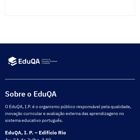
em Portugal Continental ou no estrangeiro, os
quais ministrem apenas o currículo português, não
pertençam ainda ao Programa e pretendam vir a
implementá-lo em 2026/2027.
Sobre o EduQA
O EduQA, I.P. é o organismo público responsável pela qualidade,
inovação curricular e avaliação externa das aprendizagens no
sistema educativo português.
EduQA, I. P. – Edifício Rio