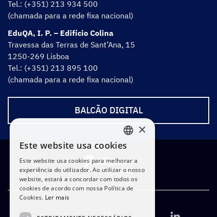
Tel.: (+351) 213 934 500
(chamada para a rede fixa nacional)
EduQA, I. P. – Edifício Colina
Travessa das Terras de Sant’Ana, 15
1250-269 Lisboa
Tel.: (+351) 213 895 100
(chamada para a rede fixa nacional)
BALCÃO DIGITAL
×
Este website usa cookies
PORTUGUESE
Este website usa cookies para melhorar a
ENGLISH
experiência do utilizador. Ao utilizar o nosso
website, estará a concordar com todos os
cookies de acordo com nossa Política de
Cookies.
Ler mais