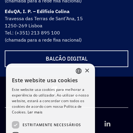
(chamada para a rede fixa nacional)
EduQA, I. P. – Edifício Colina
Travessa das Terras de Sant’Ana, 15
1250-269 Lisboa
Tel.: (+351) 213 895 100
(chamada para a rede fixa nacional)
BALCÃO DIGITAL
×
Este website usa cookies
PORTUGUESE
Este website usa cookies para melhorar a
ENGLISH
experiência do utilizador. Ao utilizar o nosso
website, estará a concordar com todos os
cookies de acordo com nossa Política de
Cookies.
Ler mais
ESTRITAMENTE NECESSÁRIOS