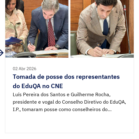
02 Abr 2026
Tomada de posse dos representantes
do EduQA no CNE
Luís Pereira dos Santos e Guilherme Rocha,
presidente e vogal do Conselho Diretivo do EduQA,
I.P., tomaram posse como conselheiros do
Conselho Nacional de Educação (CNE) no dia 24
de março. O CNE é um órgão independente com
funções consultivas, ao qual compete emitir