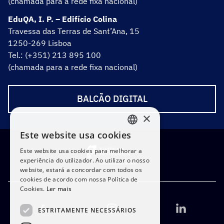
(chamada para a rede fixa nacional)
EduQA, I. P. – Edifício Colina
Travessa das Terras de Sant’Ana, 15
1250-269 Lisboa
Tel.: (+351) 213 895 100
(chamada para a rede fixa nacional)
BALCÃO DIGITAL
×
Este website usa cookies
PORTUGUESE
Este website usa cookies para melhorar a
ENGLISH
experiência do utilizador. Ao utilizar o nosso
website, estará a concordar com todos os
cookies de acordo com nossa Política de
Cookies.
Ler mais
ESTRITAMENTE NECESSÁRIOS