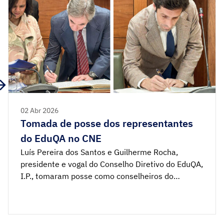
02 Abr 2026
Tomada de posse dos representantes
do EduQA no CNE
Luís Pereira dos Santos e Guilherme Rocha,
presidente e vogal do Conselho Diretivo do EduQA,
I.P., tomaram posse como conselheiros do
Conselho Nacional de Educação (CNE) no dia 24
de março. O CNE é um órgão independente com
funções consultivas, ao qual compete emitir