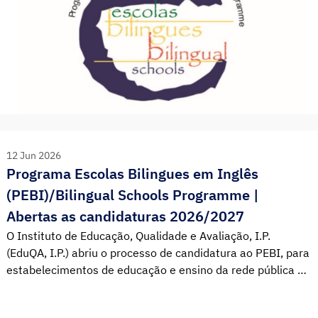
12 Jun 2026
Programa Escolas Bilingues em Inglês
(PEBI)/Bilingual Schools Programme |
Abertas as candidaturas 2026/2027
O Instituto de Educação, Qualidade e Avaliação, I.P.
(EduQA, I.P.) abriu o processo de candidatura ao PEBI, para
estabelecimentos de educação e ensino da rede pública e
da rede privada, sediados em Portugal Continental ou no
estrangeiro, os quais ministrem apenas o currículo