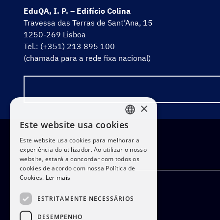
EduQA, I. P. – Edifício Colina
Travessa das Terras de Sant’Ana, 15
1250-269 Lisboa
Tel.: (+351) 213 895 100
(chamada para a rede fixa nacional)
×
Este website usa cookies
PORTUGUESE
Este website usa cookies para melhorar a
ENGLISH
experiência do utilizador. Ao utilizar o nosso
website, estará a concordar com todos os
cookies de acordo com nossa Política de
Cookies.
Ler mais
ESTRITAMENTE NECESSÁRIOS
DESEMPENHO