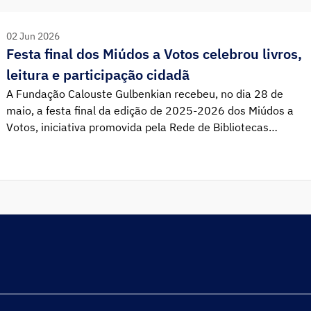
02 Jun 2026
Festa final dos Miúdos a Votos celebrou livros,
leitura e participação cidadã
A Fundação Calouste Gulbenkian recebeu, no dia 28 de
maio, a festa final da edição de 2025-2026 dos Miúdos a
Votos, iniciativa promovida pela Rede de Bibliotecas
Escolares que, pelo décimo ano consecutivo, desafiou
crianças e jovens de todo o país a elegerem os seus livros
preferidos.