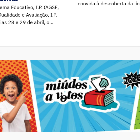
convida à descoberta da lí
ema Educativo, I.P. (AGSE,
temas atuais, culturais e s
Qualidade e Avaliação, I.P.
compilação de dez recursos 
as 28 e 29 de abril, o
PLNM (Português Língua Não
 Docentes para Escolas
com o objetivo de apoiar o 
va realizada no âmbito do
al Classrooms, do Centro