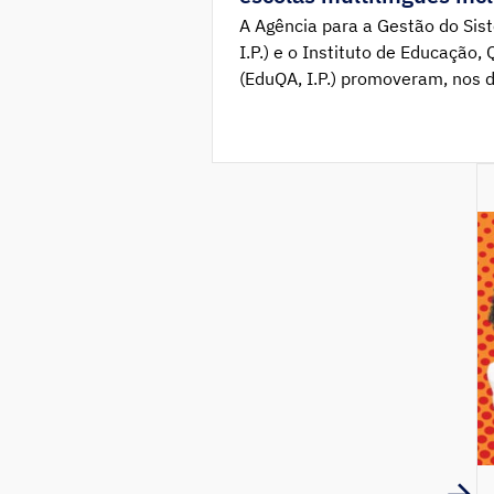
A Agência para a Gestão do Sist
I.P.) e o Instituto de Educação, 
(EduQA, I.P.) promoveram, nos di
workshop Capacitar Diretores e
Multilingues Inclusivas, iniciati
programa Supporting Multilingu
Europeu para as Línguas […]