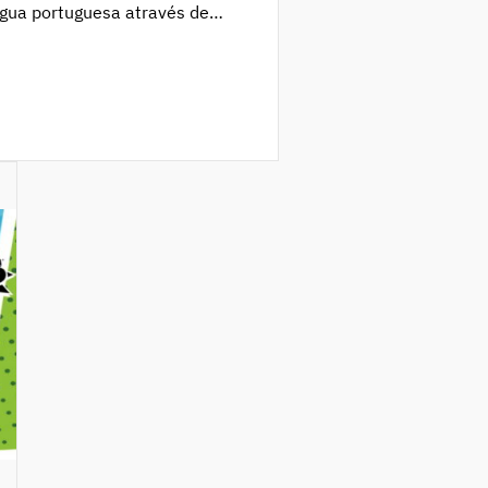
ngua portuguesa através de
ignificativos. Apresenta uma
didáticos dirigidos a alunos de
 Materna) dos níveis A2 e B1,
[…]