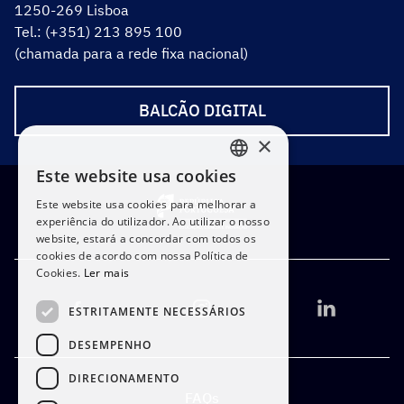
1250-269 Lisboa
Tel.: (+351) 213 895 100
(chamada para a rede fixa nacional)
BALCÃO DIGITAL
×
Este website usa cookies
PORTUGUESE
Este website usa cookies para melhorar a
ENGLISH
experiência do utilizador. Ao utilizar o nosso
website, estará a concordar com todos os
cookies de acordo com nossa Política de
Cookies.
Ler mais
ESTRITAMENTE NECESSÁRIOS
DESEMPENHO
DIRECIONAMENTO
FAQs