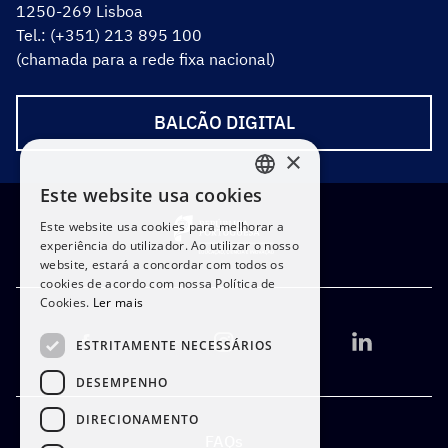
1250-269 Lisboa
Tel.: (+351) 213 895 100
(chamada para a rede fixa nacional)
BALCÃO DIGITAL
×
Este website usa cookies
PORTUGUESE
Este website usa cookies para melhorar a
ENGLISH
experiência do utilizador. Ao utilizar o nosso
website, estará a concordar com todos os
cookies de acordo com nossa Política de
Cookies.
Ler mais
ESTRITAMENTE NECESSÁRIOS
DESEMPENHO
DIRECIONAMENTO
FAQs