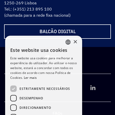
1250-269 Lisboa
Tel.: (+351) 213 895 100
(chamada para a rede fixa nacional)
BALCÃO DIGITAL
×
Este website usa cookies
PORTUGUESE
Este website usa cookies para melhorar a
ENGLISH
experiência do utilizador. Ao utilizar o nosso
website, estará a concordar com todos os
cookies de acordo com nossa Política de
Cookies.
Ler mais
ESTRITAMENTE NECESSÁRIOS
DESEMPENHO
DIRECIONAMENTO
FAQs