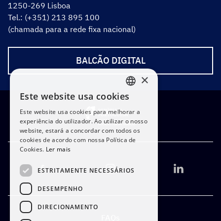
1250-269 Lisboa
Tel.: (+351) 213 895 100
(chamada para a rede fixa nacional)
BALCÃO DIGITAL
×
Este website usa cookies
PORTUGUESE
Este website usa cookies para melhorar a
ENGLISH
experiência do utilizador. Ao utilizar o nosso
website, estará a concordar com todos os
cookies de acordo com nossa Política de
Cookies.
Ler mais
ESTRITAMENTE NECESSÁRIOS
DESEMPENHO
DIRECIONAMENTO
FAQs