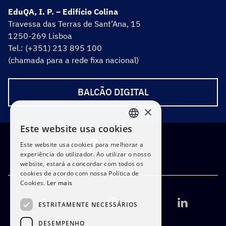
EduQA, I. P. – Edifício Colina
Travessa das Terras de Sant’Ana, 15
1250-269 Lisboa
Tel.: (+351) 213 895 100
(chamada para a rede fixa nacional)
BALCÃO DIGITAL
×
Este website usa cookies
PORTUGUESE
Este website usa cookies para melhorar a
ENGLISH
experiência do utilizador. Ao utilizar o nosso
website, estará a concordar com todos os
cookies de acordo com nossa Política de
Cookies.
Ler mais
ESTRITAMENTE NECESSÁRIOS
DESEMPENHO