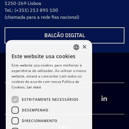
1250-269 Lisboa
Tel.: (+351) 213 895 100
(chamada para a rede fixa nacional)
BALCÃO DIGITAL
×
Este website usa cookies
PORTUGUESE
Este website usa cookies para melhorar a
ENGLISH
experiência do utilizador. Ao utilizar o nosso
website, estará a concordar com todos os
cookies de acordo com nossa Política de
Cookies.
Ler mais
ESTRITAMENTE NECESSÁRIOS
DESEMPENHO
DIRECIONAMENTO
FAQs