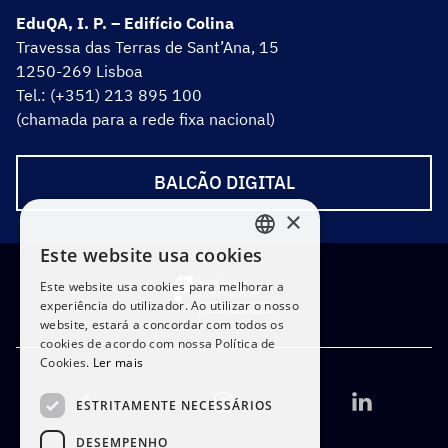
EduQA, I. P. – Edifício Colina
Travessa das Terras de Sant’Ana, 15
1250-269 Lisboa
Tel.: (+351) 213 895 100
(chamada para a rede fixa nacional)
BALCÃO DIGITAL
×
Este website usa cookies
PORTUGUESE
Este website usa cookies para melhorar a
ENGLISH
experiência do utilizador. Ao utilizar o nosso
website, estará a concordar com todos os
cookies de acordo com nossa Política de
Cookies.
Ler mais
ESTRITAMENTE NECESSÁRIOS
DESEMPENHO