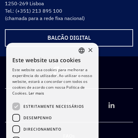
1250-269 Lisboa
Tel.: (+351) 213 895 100
(chamada para a rede fixa nacional)
BALCÃO DIGITAL
×
Este website usa cookies
PORTUGUESE
Este website usa cookies para melhorar a
ENGLISH
experiência do utilizador. Ao utilizar o nosso
website, estará a concordar com todos os
cookies de acordo com nossa Política de
Cookies.
Ler mais
ESTRITAMENTE NECESSÁRIOS
DESEMPENHO
DIRECIONAMENTO
FAQs