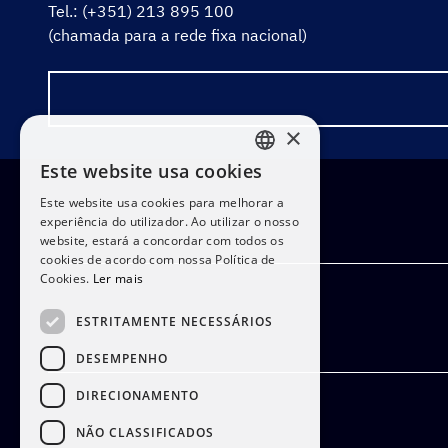
Tel.: (+351) 213 895 100
(chamada para a rede fixa nacional)
×
Este website usa cookies
PORTUGUESE
Este website usa cookies para melhorar a
ENGLISH
experiência do utilizador. Ao utilizar o nosso
website, estará a concordar com todos os
cookies de acordo com nossa Política de
Cookies.
Ler mais
ESTRITAMENTE NECESSÁRIOS
DESEMPENHO
DIRECIONAMENTO
NÃO CLASSIFICADOS