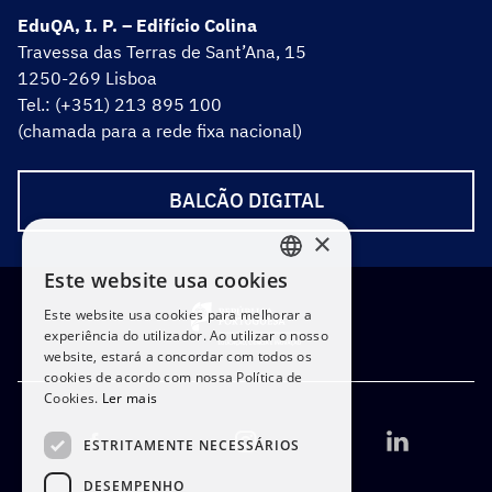
EduQA, I. P. – Edifício Colina
Travessa das Terras de Sant’Ana, 15
1250-269 Lisboa
Tel.: (+351) 213 895 100
(chamada para a rede fixa nacional)
BALCÃO DIGITAL
×
Este website usa cookies
PORTUGUESE
Este website usa cookies para melhorar a
ENGLISH
experiência do utilizador. Ao utilizar o nosso
website, estará a concordar com todos os
cookies de acordo com nossa Política de
Cookies.
Ler mais
ESTRITAMENTE NECESSÁRIOS
DESEMPENHO