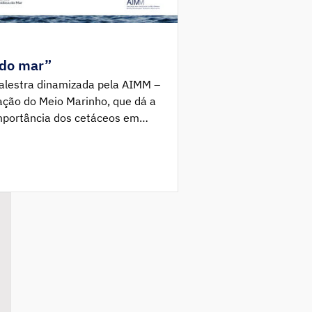
 do mar”
alestra dinamizada pela AIMM –
ação do Meio Marinho, que dá a
importância dos cetáceos em
tico. Através de exemplos reais
 apresentados aspetos da
organização social destas
cipais […]