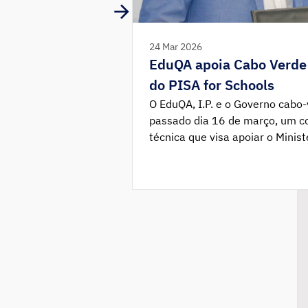
24 Mar 2026
EduQA apoia Cabo Verde
do PISA for Schools
O EduQA, I.P. e o Governo cabo
passado dia 16 de março, um co
técnica que visa apoiar o Minis
país na preparação e implemen
Internacional de Avaliação de A
cerimónia foi presidida pelo Mi
Verde, Amadeu Cruz, […]