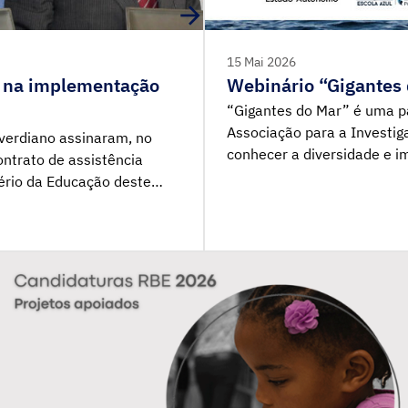
15 Mai 2026
 na implementação
Webinário “Gigantes
“Gigantes do Mar” é uma p
Associação para a Investig
-verdiano assinaram, no
conhecer a diversidade e 
ntrato de assistência
diferentes regiões do Atlân
tério da Educação deste
de trabalho de campo, são
tação do Programa
biologia, comportamento e 
lunos (PISA for Schools). A
espécies, bem como as prin
nistro da Educação de Cabo