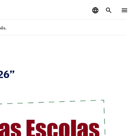
uês.
26”