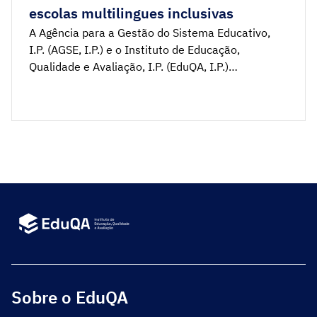
escolas multilingues inclusivas
A Agência para a Gestão do Sistema Educativo,
I.P. (AGSE, I.P.) e o Instituto de Educação,
Qualidade e Avaliação, I.P. (EduQA, I.P.)
promoveram, nos dias 28 e 29 de abril, o
workshop Capacitar Diretores e Docentes para
Escolas Multilingues Inclusivas, iniciativa realizada
no âmbito do programa Supporting Multilingual
Classrooms, do Centro Europeu para as Línguas
[…]
Sobre o EduQA