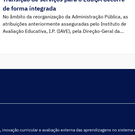
de forma integrada
No âmbito da reorganização da Administração Pública, as
atribuições anteriormente asseguradas pelo Instituto de
Avaliação Educativa, I.P. (IAVE), pela Direção-Geral da
Educação (DGE), pela Agência Nacional para a Qualificação
e o Ensino Profissional, I.P. (ANQEP), pela Estrutura de
Missão do Plano Nacional de Leitura e pelo Gabinete
Coordenador da Rede de Bibliotecas Escolares transitam
para […]
, inovação curricular e avaliação externa das aprendizagens no sistema