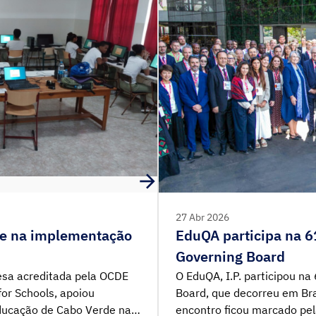
27 Abr 2026
e na implementação
EduQA participa na 6
Governing Board
uesa acreditada pela OCDE
O EduQA, I.P. participou na
or Schools, apoiou
Board, que decorreu em Bras
Educação de Cabo Verde na
encontro ficou marcado pel