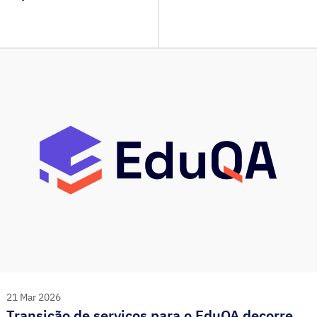
nacional em todas as
de Portugal neste órgão d
anas.
do Presidente do Conselho 
dos Santos, para a Vogal do
21 Mar 2026
Transição de serviços para o EduQA decorre