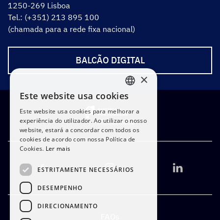
1250-269 Lisboa
Tel.: (+351) 213 895 100
(chamada para a rede fixa nacional)
BALCÃO DIGITAL
×
Este website usa cookies
PORTUGUESE
Este website usa cookies para melhorar a
ENGLISH
experiência do utilizador. Ao utilizar o nosso
website, estará a concordar com todos os
cookies de acordo com nossa Política de
Cookies.
Ler mais
ESTRITAMENTE NECESSÁRIOS
DESEMPENHO
DIRECIONAMENTO
FAQs