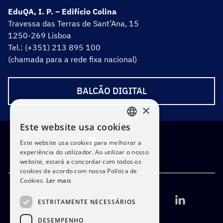
EduQA, I. P. – Edifício Colina
Travessa das Terras de Sant’Ana, 15
1250-269 Lisboa
Tel.: (+351) 213 895 100
(chamada para a rede fixa nacional)
BALCÃO DIGITAL
×
Este website usa cookies
PORTUGUESE
Este website usa cookies para melhorar a
ENGLISH
experiência do utilizador. Ao utilizar o nosso
website, estará a concordar com todos os
cookies de acordo com nossa Política de
Cookies.
Ler mais
ESTRITAMENTE NECESSÁRIOS
DESEMPENHO