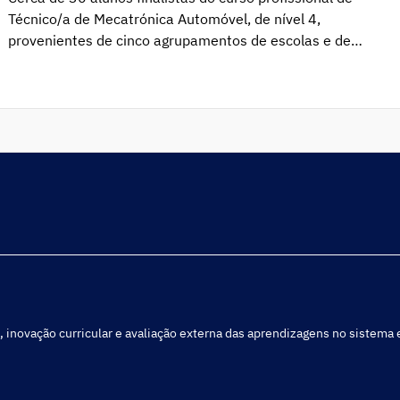
Técnico/a de Mecatrónica Automóvel, de nível 4,
provenientes de cinco agrupamentos de escolas e de
escolas de ensino profissional, participaram no processo
de realização de uma tarefa de avaliação no âmbito do
Programme for International Student Assessment –
Vocational Education and Training (PISA‑VET), da
Organização para […]
, inovação curricular e avaliação externa das aprendizagens no sistema