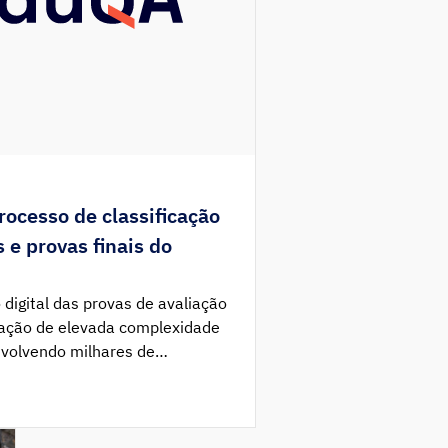
rocesso de classificação
 e provas finais do
 digital das provas de avaliação
ração de elevada complexidade
envolvendo milhares de
de milhares de respostas de
rocedimentos exigentes
quidade entre os alunos e a