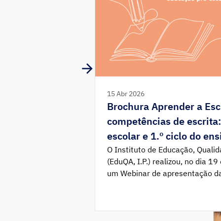
15 Abr 2026
Brochura Aprender a Esc
competências de escrita
escolar e 1.º ciclo do en
O Instituto de Educação, Qualida
(EduQA, I.P.) realizou, no dia 1
um Webinar de apresentação da
Escrever – Desenvolver competê
educação pré-escolar e 1.º ciclo
documento, em formato digital,
para consulta e descarregamen