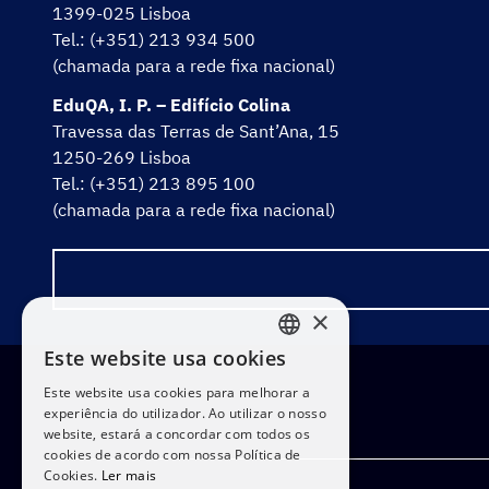
1399-025 Lisboa
Tel.: (+351) 213 934 500
(chamada para a rede fixa nacional)
EduQA, I. P. – Edifício Colina
Travessa das Terras de Sant’Ana, 15
1250-269 Lisboa
Tel.: (+351) 213 895 100
(chamada para a rede fixa nacional)
×
Este website usa cookies
PORTUGUESE
Este website usa cookies para melhorar a
ENGLISH
experiência do utilizador. Ao utilizar o nosso
website, estará a concordar com todos os
cookies de acordo com nossa Política de
Cookies.
Ler mais