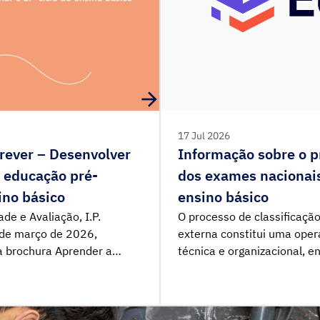
17 Jul 2026
rever – Desenvolver
Informação sobre o p
: educação pré-
dos exames nacionais
sino básico
ensino básico
de e Avaliação, I.P.
O processo de classificação
9 de março de 2026,
externa constitui uma ope
 brochura Aprender a
técnica e organizacional, 
ncias de escrita:
classificadores, centenas 
 do ensino básico. O
alunos e um conjunto de p
 encontra-se disponível
destinados a assegurar a e
to. Aceda ao Webinar de
validade dos resultados.